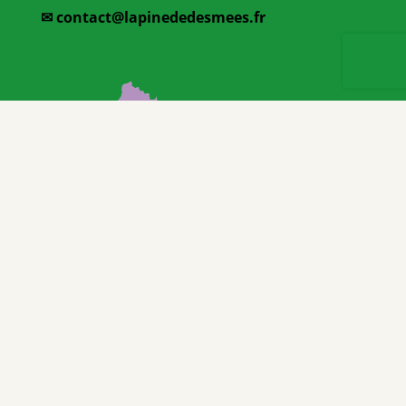
✉
contact@lapinededesmees.fr
Conditions Générales de Vente
Contrat de réservation
Politique de Confidentialité
Mentions légales
©Copyright 2026 – Camping la Pinède des Mées | Tous droits