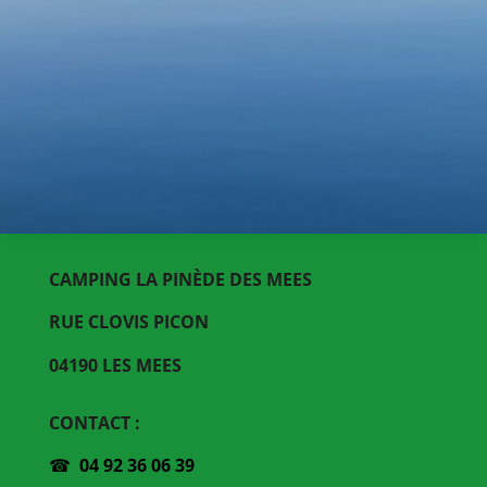
CAMPING LA PINÈDE DES MEES
RUE CLOVIS PICON
04190 LES MEES
CONTACT :
☎
04 92 36 06 39